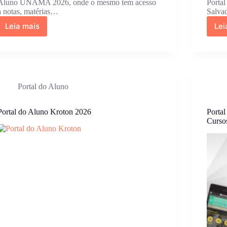
Aluno UNAMA 2026, onde o mesmo tem acesso
Porta
a notas, matérias…
Salva
Leia mais
Lei
Portal
do
Aluno
UNAMA
2026:
Como
Portal do Aluno
Acessar,
Para
que
Portal do Aluno Kroton 2026
Porta
Serve
Curso