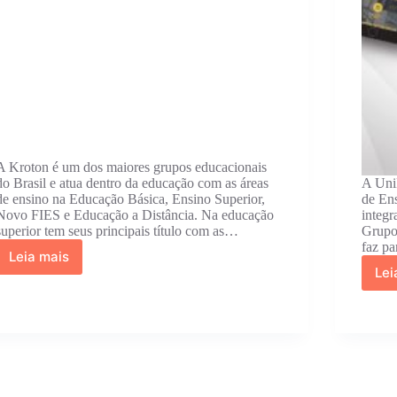
A Kroton é um dos maiores grupos educacionais
do Brasil e atua dentro da educação com as áreas
A UniR
de ensino na Educação Básica, Ensino Superior,
de Ens
Novo FIES e Educação a Distância. Na educação
integr
superior tem seus principais título com as…
Grupo 
faz pa
Leia mais
Portal
Lei
do
Aluno
Kroton
2026