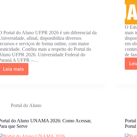
O Edu
O Portal do Aluno UFPR 2026 é um diferencial da
mais i
Universidade, afinal, disponibiliza diversos
dispon
recursos e serviços de forma online, com maior
em obt
praticidade. Confira mais a respeito do Portal do
contin
Aluno UFPR 2026. Universidade Federal do
de fa
Paraná A UFPR –…
Lei
Leia mais
Portal
do
Aluno
UFPR
2026:Vestibular,
Cursos
Portal do Aluno
e
Modalidades
Portal do Aluno UNAMA 2026: Como Acessar,
Porta
Para que Serve
Porta