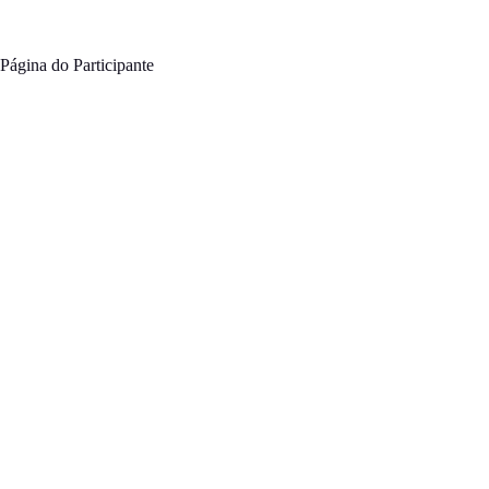
Pular
para
o
Página do Participante
conteúdo