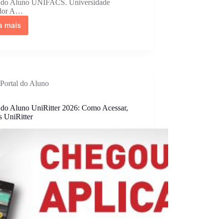
l do Aluno UNIFACS. Universidade
dor A…
a mais
Portal
do
Aluno
UNIFACS
2026:
Como
Portal do Aluno
Acessar,
Portal
EAD
l do Aluno UniRitter 2026: Como Acessar,
s UniRitter