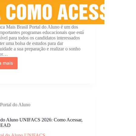
ca Mais Brasil Portal do Aluno é um dos
mportantes programas educacionais que está
ível para todos os candidatos interessados
er uma bolsa de estudos para dar
uidade a sua preparação e realizar o sonho
zer…
a mais
Educa
Mais
Brasil
Portal
do
Aluno
2026
Portal do Aluno
l do Aluno UNIFACS 2026: Como Acessar,
l EAD