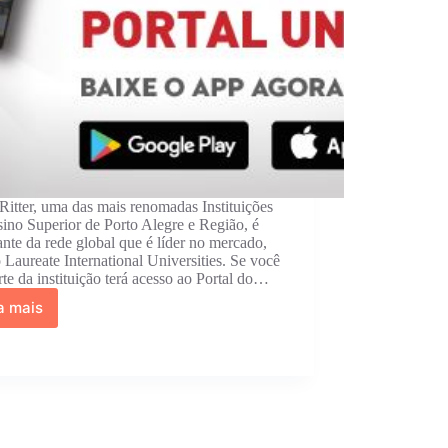
itter, uma das mais renomadas Instituições
ino Superior de Porto Alegre e Região, é
ante da rede global que é líder no mercado,
Laureate International Universities. Se você
rte da instituição terá acesso ao Portal do…
a mais
Portal
do
Aluno
UniRitter
2026:
Como
Acessar,